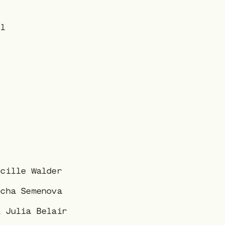
el
ucille Walder
scha Semenova
& Julia Belair