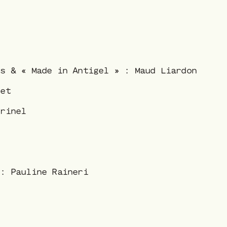
ts & « Made in Antigel » : Maud Liardon
uet
erinel
 : Pauline Raineri