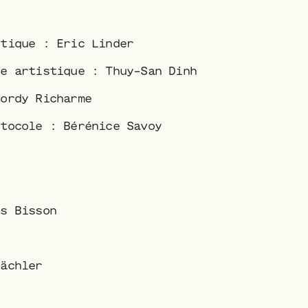
stique : Eric Linder
ce artistique : Thuy-San Dinh
Jordy Richarme
otocole : Bérénice Savoy
ss Bisson
bächler