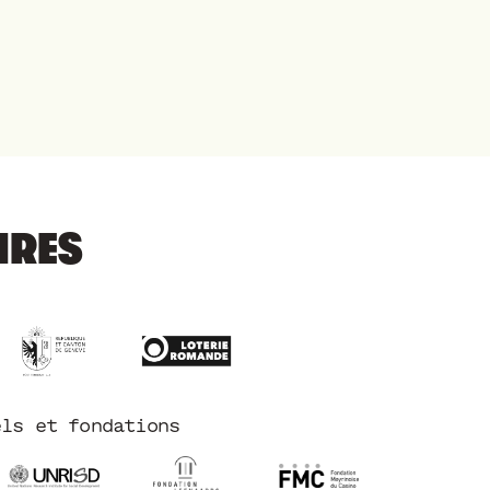
IRES
els et fondations